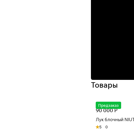
Товары
Предзаказ
90 000 Р
Лук блочный NIUT
5
0