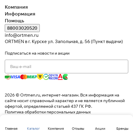
Компания
Информация
При оформлении заказа
Помощь
выберите метод оплаты
ПЛАЙТ
88003020520
info@ortmen.ru
Оплачивайте сегодня только
25
%
ORTMEN в г. Курске ул. Запольная, д. 56 (Пункт выдачи)
картой любого банка
Подписаться
на новости и акции
Получайте товар
выбранный способом
Оставшиеся
75
% будут
списываться
с вашей карты
2026 © Ortmen.ru, интернет-магазин. Вся информация на
по
25
%
каждые 2 недели
сайте носит справочный характер и не является публичной
офертой, определяемой статьей 437 ГК РФ.
Политика обработки персональных данных
* При оплате через
ПЛАЙТ
скидки по купонам не
применяются.
Главная
Каталог
Компания
Отзывы
Акции
Бренды