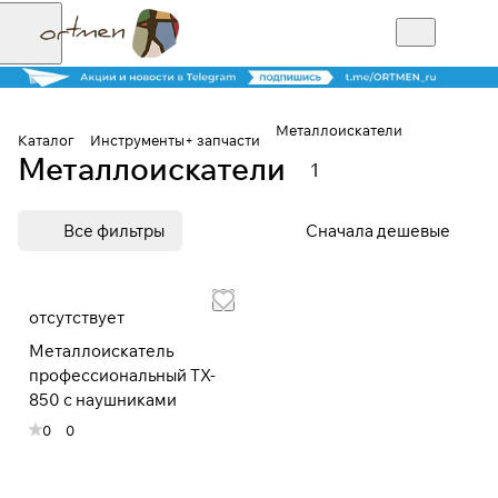
Металлоискатели
Каталог
Инструменты+ запчасти
Металлоискатели
1
Для клиентов всех банков
Все фильтры
Сначала дешевые
Разбейте
оплату на части
отсутствует
Металлоискатель
Сегодня
профессиональный TX-
25
%
850 с наушниками
0
0
Добавляйте товары
в корзину