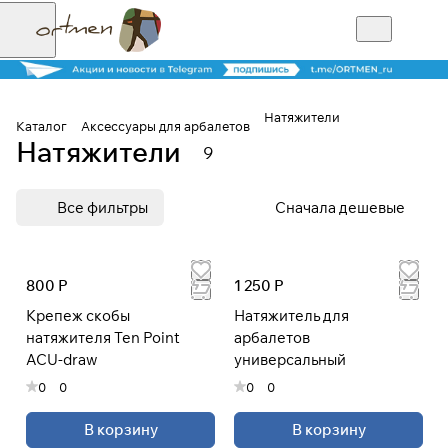
Натяжители
Каталог
Аксессуары для арбалетов
Натяжители
9
Для клиентов всех банков
Все фильтры
Сначала дешевые
Разбейте
оплату на части
800 Р
1 250 Р
Крепеж скобы
Натяжитель для
Сегодня
натяжителя Ten Point
арбалетов
25
%
ACU-draw
универсальный
0
0
0
0
Добавляйте товары
В корзину
В корзину
в корзину