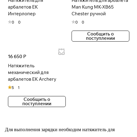
Натяжитель для
Натяжитель для арбалета
арбалетов EK
Man Kung MK-XB65
Интерлопер
Chester ручной
Подробнее
0
0
0
0
об оплате Плайтом
Сообщить о
поступлении
16 650 Р
Остались вопросы?
25
8 800 302-02-51
раз в 2
Натяжитель
plait.ru
недели
механический для
арбалетов EK Archery
5
1
Сообщить о
поступлении
Для выполнения зарядки необходим натяжитель для