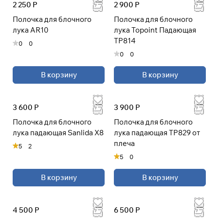
2 250 Р
2 900 Р
Полочка для блочного
Полочка для блочного
лука AR10
лука Topoint Падающая
Подробнее
TP814
0
0
об оплате Плайтом
0
0
В корзину
В корзину
Остались вопросы?
25
8 800 302-02-51
раз в 2
3 600 Р
3 900 Р
plait.ru
недели
Полочка для блочного
Полочка для блочного
лука падающая Sanlida X8
лука падающая TP829 от
плеча
5
2
5
0
В корзину
В корзину
4 500 Р
6 500 Р