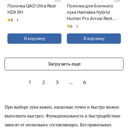
Полочка QAD Ultra Rest
Полочка для блочного
HDX RH
лука Hamskea Hybrid
Hunter Pro Arrow Rest
5
1
(Microtune)
5
1
В корзину
В корзину
Загрузить еще
1
2
3
...
6
При выборе лука важно, насколько точно и быстро можно
выполнить выстрел. Функциональность и быстродействие
зависят от нескольких составляющих. Без правильных