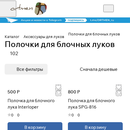
Полочки для блочных луков
Каталог
Аксессуары для луков
Полочки для блочных луков
Для клиентов всех банков
102
Разбейте
Все фильтры
Сначала дешевые
оплату на части
500 Р
800 Р
Сегодня
Полочка для блочного
Полочка для блочного
25
%
лука Interloper
лука SPG-816
0
0
0
0
Добавляйте товары
в корзину
В корзину
В корзину