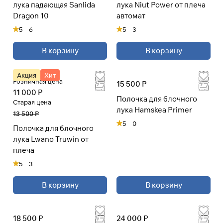
лука падающая Sanlida
лука Niut Power от плеча
Dragon 10
автомат
5
6
5
3
В корзину
В корзину
Акция
Хит
Розничная цена
15 500 Р
11 000 Р
Полочка для блочного
Старая цена
лука Hamskea Primer
13 500 Р
5
0
Полочка для блочного
лука Lwano Truwin от
плеча
5
3
В корзину
В корзину
18 500 Р
24 000 Р