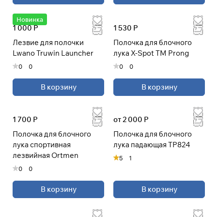
Новинка
При оформлении заказа
1 000 Р
1 530 Р
выберите метод оплаты
ПЛАЙТ
Лезвие для полочки
Полочка для блочного
Lwano Truwin Launcher
лука X-Spot TM Prong
Оплачивайте сегодня только
25
%
0
0
0
0
картой любого банка
В корзину
В корзину
Получайте товар
выбранный способом
1 700 Р
от 2 000 Р
Полочка для блочного
Полочка для блочного
Оставшиеся
75
% будут
лука спортивная
лука падающая TP824
списываться
с вашей карты
лезвийная Ortmen
5
1
по
25
%
каждые 2 недели
0
0
* При оплате через
ПЛАЙТ
В корзину
В корзину
скидки по купонам не
применяются.