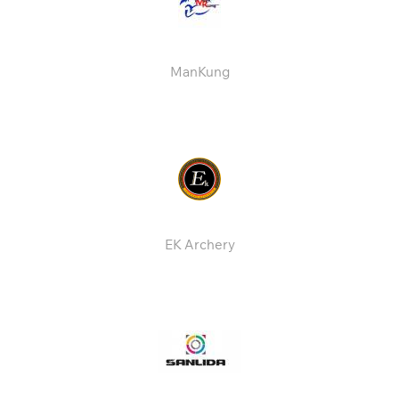
ManKung
EK Archery