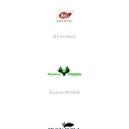
B3 Archery
Elusive Wildlife