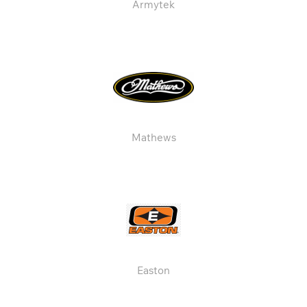
Armytek
Mathews
Easton