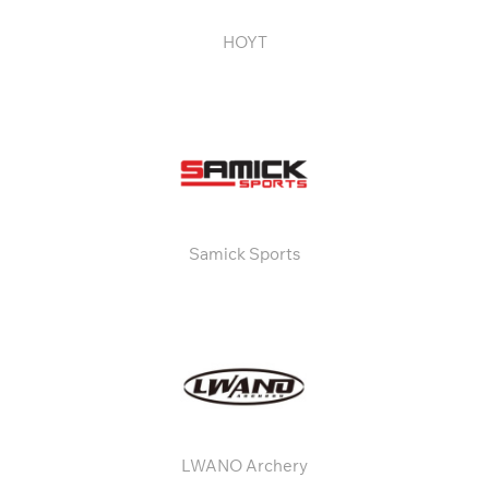
HOYT
Samick Sports
LWANO Archery