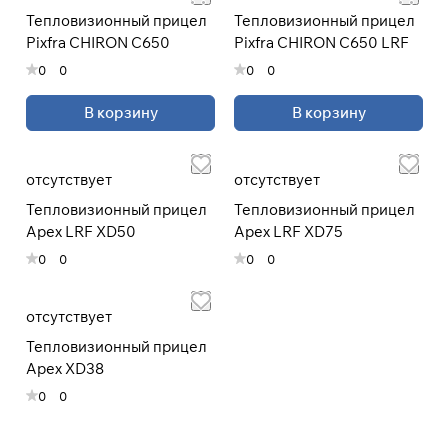
Тепловизионный прицел
Тепловизионный прицел
Pixfra CHIRON C650
Pixfra CHIRON C650 LRF
Подробнее
0
0
0
0
об оплате Плайтом
В корзину
В корзину
отсутствует
отсутствует
Остались вопросы?
25
8 800 302-02-51
Тепловизионный прицел
Тепловизионный прицел
раз в 2
plait.ru
Apex LRF XD50
Apex LRF XD75
недели
0
0
0
0
отсутствует
Тепловизионный прицел
Apex XD38
0
0