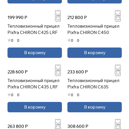
При оформлении заказа
199 990 Р
212 800 Р
выберите метод оплаты
ПЛАЙТ
Тепловизионный прицел
Тепловизионный прицел
Pixfra CHIRON C425 LRF
Pixfra CHIRON C450
Оплачивайте сегодня только
25
%
0
0
0
0
картой любого банка
В корзину
В корзину
Получайте товар
выбранный способом
228 600 Р
233 600 Р
Тепловизионный прицел
Тепловизионный прицел
Оставшиеся
75
% будут
Pixfra CHIRON C435 LRF
Pixfra CHIRON C635
списываться
с вашей карты
0
0
0
0
по
25
%
каждые 2 недели
В корзину
В корзину
* При оплате через
ПЛАЙТ
скидки по купонам не
применяются.
263 800 Р
308 600 Р