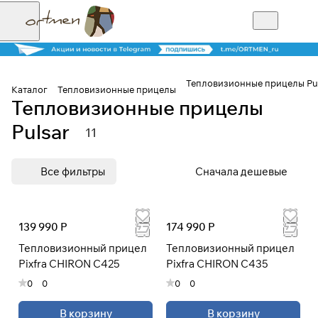
Тепловизионные прицелы Pul
Каталог
Тепловизионные прицелы
Тепловизионные прицелы
Для клиентов всех банков
Pulsar
11
Разбейте
Все фильтры
Сначала дешевые
оплату на части
139 990 Р
174 990 Р
Сегодня
25
%
Тепловизионный прицел
Тепловизионный прицел
Pixfra CHIRON C425
Pixfra CHIRON C435
0
0
0
0
Добавляйте товары
в корзину
В корзину
В корзину