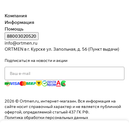
При оформлении заказа
Компания
выберите метод оплаты
ПЛАЙТ
Информация
Помощь
88003020520
Оплачивайте сегодня только
25
%
картой любого банка
info@ortmen.ru
ORTMEN в г. Курске ул. Запольная, д. 56 (Пункт выдачи)
Получайте товар
Подписаться
на новости и акции
выбранный способом
Оставшиеся
75
% будут
списываться
с вашей карты
по
25
%
каждые 2 недели
2026 © Ortmen.ru, интернет-магазин. Вся информация на
сайте носит справочный характер и не является публичной
* При оплате через
ПЛАЙТ
офертой, определяемой статьей 437 ГК РФ.
Политика обработки персональных данных
скидки по купонам не
применяются.