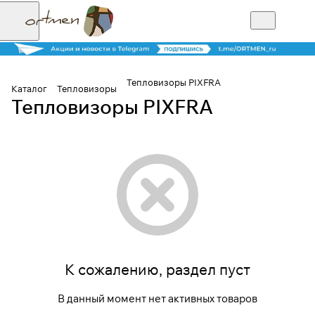
Тепловизоры PIXFRA
Каталог
Тепловизоры
Тепловизоры PIXFRA
Для клиентов всех банков
Разбейте
оплату на части
Сегодня
25
%
К сожалению, раздел пуст
Добавляйте товары
В данный момент нет активных товаров
в корзину