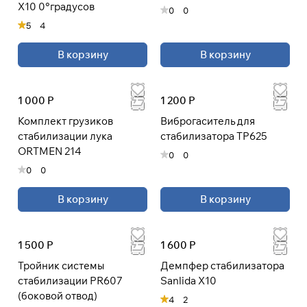
X10 0°градусов
0
0
раз в 2 недели
5
4
В корзину
В корзину
1 000 Р
1 200 Р
Комплект грузиков
Виброгаситель для
стабилизации лука
стабилизатора TP625
ORTMEN 214
0
0
0
0
В корзину
В корзину
1 500 Р
1 600 Р
Тройник системы
Демпфер стабилизатора
стабилизации PR607
Sanlida X10
(боковой отвод)
4
2