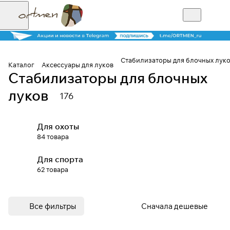
Стабилизаторы для блочных лук
Каталог
Аксессуары для луков
Стабилизаторы для блочных
Для клиентов всех банков
луков
176
Разбейте
оплату на части
Для охоты
84 товара
Для спорта
Сегодня
62 товара
25
%
Все фильтры
Сначала дешевые
Добавляйте товары
в корзину