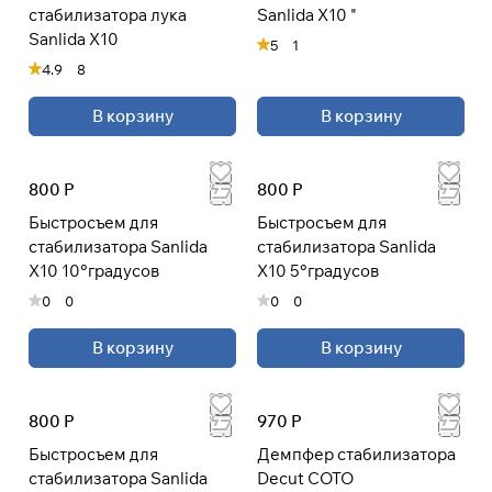
стабилизатора лука
Sanlida X10 "
Sanlida X10
5
1
4.9
8
Подробнее
об оплате Плайтом
В корзину
В корзину
800 Р
800 Р
Остались вопросы?
25
Быстросъем для
Быстросъем для
8 800 302-02-51
раз в 2
стабилизатора Sanlida
стабилизатора Sanlida
plait.ru
недели
X10 10°градусов
X10 5°градусов
0
0
0
0
В корзину
В корзину
800 Р
970 Р
Быстросъем для
Демпфер стабилизатора
стабилизатора Sanlida
Decut COTO