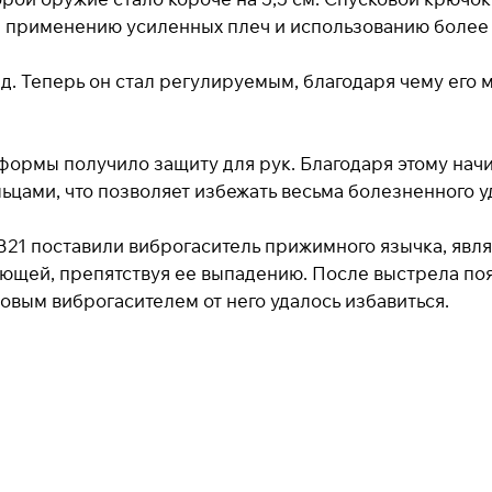
Добавляйте товары
в корзину
я применению усиленных плеч и использованию боле
д. Теперь он стал регулируемым, благодаря чему его 
При оформлении заказа
выберите метод оплаты
ПЛАЙТ
формы получило защиту для рук. Благодаря этому нач
цами, что позволяет избежать весьма болезненного уд
Оплачивайте сегодня только
25
% картой любого
банка
B21 поставили виброгаситель прижимного язычка, яв
ляющей, препятствуя ее выпадению. После выстрела 
вым виброгасителем от него удалось избавиться.
Получайте товар
выбранный способом
Оставшиеся
75
% будут
списываться
с вашей карты
по
25
%
каждые 2 недели
* При оплате через
ПЛАЙТ
скидки по купонам не