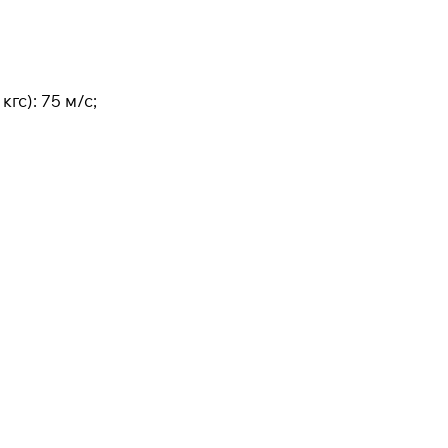
применяются.
гс): 75 м/с;
Подробнее
об оплате Плайтом
25
раз в 2
недели
Остались вопросы?
8 800 302-02-51
plait.ru
раз в 2 недели