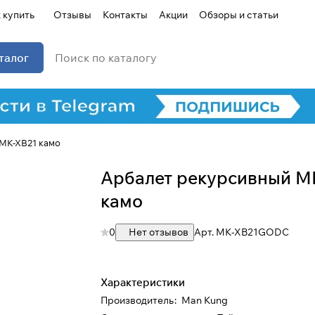
 купить
Отзывы
Контакты
Акции
Обзоры и статьи
талог
MK-XB21 камо
Арбалет рекурсивный M
камо
0
Нет отзывов
Арт.
MK-XB21GODC
Характеристики
Производитель
:
Man Kung