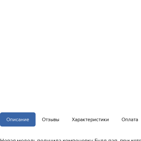
Описание
Отзывы
Характеристики
Оплата
Новая модель получила компоновку Булл-пап, при кото