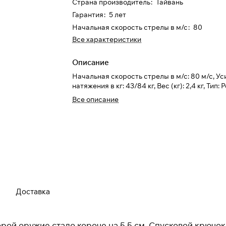
Страна производитель
:
Тайвань
Гарантия
:
5 лет
Начальная скорость стрелы в м/с
:
80
Все характеристики
Описание
Начальная скорость стрелы в м/с: 80 м/с, У
натяжения в кг: 43/84 кг, Вес (кг): 2,4 кг, Тип
Все описание
Для клиентов всех банков
Разбейте
оплату на части
Сегодня
25
%
Доставка
рой оружие стало короче на 5,5 см. Спусковой крючок