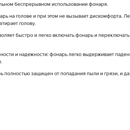
При оформлении заказа
выберите метод оплаты
ельном беспрерывном использовании фонаря.
ПЛАЙТ
ь на голове и при этом не вызывает дискомфорта. Лен
атирает голову.
Оплачивайте сегодня только
25
% картой любого
банка
воляет быстро и легко включать фонарь и переключать
ости и надежности: фонарь легко выдерживает падени
Получайте товар
выбранный способом
.
 полностью защищен от попадания пыли и грязи, и да
Оставшиеся
75
% будут
списываться
с вашей карты
по
25
%
каждые 2 недели
* При оплате через
ПЛАЙТ
скидки по купонам не
применяются.