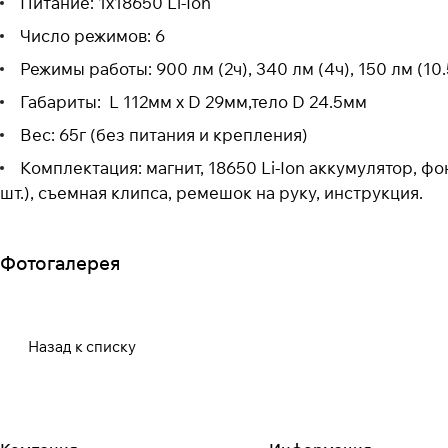
Питание: 1x18650 Li-Ion
Число режимов: 6
Режимы работы: 900 лм (2ч), 340 лм (4ч), 150 лм (10.5
Габариты: L 112мм x D 29мм,тело D 24.5мм
Вес: 65г (без питания и крепления)
Комплектация: магнит, 18650 Li-Ion аккумулятор, ф
шт.), съемная клипса, ремешок на руку, инструкция.
Фотогалерея
Назад к списку