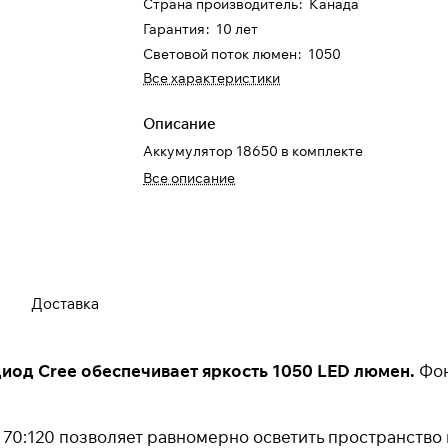
Страна производитель
:
Канада
Гарантия
:
10 лет
Световой поток люмен
:
1050
Все характеристики
Описание
Для клиентов всех банков
Аккумулятор 18650 в комплекте
Все описание
Разбейте
оплату на части
Сегодня
25
%
Доставка
иод Cree обеспечивает яркость 1050 LED люмен.
Фон
Добавляйте товары
в корзину
70:120 позволяет равномерно осветить пространство н