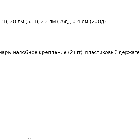
Подробнее
об оплате Плайтом
ч), 30 лм (55ч), 2.3 лм (25д), 0.4 лм (200д)
25
раз в 2
онарь, налобное крепление (2 шт), пластиковый держат
недели
Остались вопросы?
8 800 302-02-51
plait.ru
раз в 2 недели