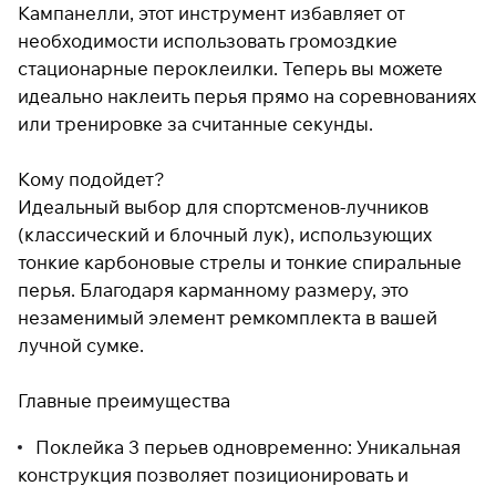
Кампанелли, этот инструмент избавляет от
необходимости использовать громоздкие
стационарные пероклеилки. Теперь вы можете
Подробнее
идеально наклеить перья прямо на соревнованиях
об оплате Плайтом
или тренировке за считанные секунды.
Кому подойдет?
Остались вопросы?
Идеальный выбор для спортсменов-лучников
25
8 800 302-02-51
(классический и блочный лук), использующих
раз в 2
plait.ru
недели
тонкие карбоновые стрелы и тонкие спиральные
перья. Благодаря карманному размеру, это
незаменимый элемент ремкомплекта в вашей
лучной сумке.
Главные преимущества
Поклейка 3 перьев одновременно: Уникальная
конструкция позволяет позиционировать и