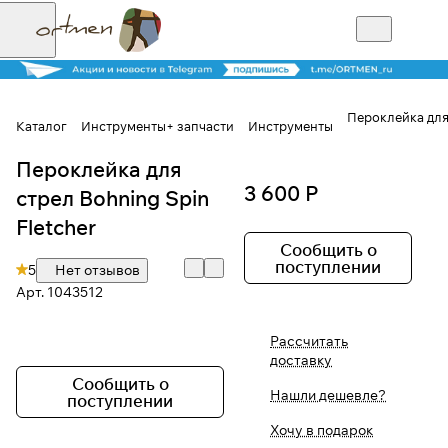
Пероклейка для 
Каталог
Инструменты+ запчасти
Инструменты
Пероклейка для
Для клиентов всех банков
3 600 Р
стрел Bohning Spin
Разбейте
Fletcher
оплату на части
Сообщить о
поступлении
5
Нет отзывов
Арт.
1043512
Сегодня
Рассчитать
25
%
доставку
Сообщить о
Нашли дешевле?
поступлении
Добавляйте товары
Хочу в подарок
в корзину