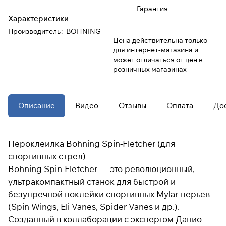
Гарантия
Характеристики
При оформлении заказа
Производитель
:
BOHNING
выберите метод оплаты
ПЛАЙТ
Цена действительна только
для интернет-магазина и
может отличаться от цен в
Оплачивайте сегодня только
25
%
розничных магазинах
картой любого банка
Получайте товар
Описание
Видео
Отзывы
Оплата
До
выбранный способом
Пероклеилка Bohning Spin-Fletcher (для
Оставшиеся
75
% будут
спортивных стрел)
списываться
с вашей карты
по
25
%
каждые 2 недели
Bohning Spin-Fletcher — это революционный,
ультракомпактный станок для быстрой и
безупречной поклейки спортивных Mylar-перьев
* При оплате через
ПЛАЙТ
(Spin Wings, Eli Vanes, Spider Vanes и др.).
скидки по купонам не
применяются.
Созданный в коллаборации с экспертом Данио