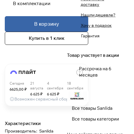
В комплектации
доставку
При оформлении заказа
Нашли дешевле?
выберите метод оплаты
ПЛАЙТ
В корзину
Хочу в подарок
Гарантия
Купить в 1 клик
Оплачивайте сегодня только
25
%
картой любого банка
Товар участвует в акции
Получайте товар
выбранный способом
Рассрочка на 6
месяцев
Сегодня
21
4
18
Оставшиеся
75
% будут
августа
сентября
сентября
6625
,00 ₽
списываться
с вашей карты
6 625
₽
6 625
₽
6 625
₽
по
25
%
каждые 2 недели
Возможен сервисный сбор
Все товары Sanlida
* При оплате через
ПЛАЙТ
Все товары категории
скидки по купонам не
Характеристики
применяются.
Производитель
:
Sanlida