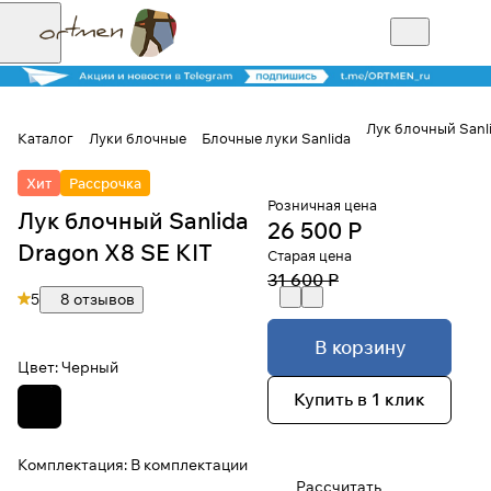
Лук блочный Sanl
Каталог
Луки блочные
Блочные луки Sanlida
Для клиентов всех банков
Хит
Рассрочка
Розничная цена
Лук блочный Sanlida
26 500 Р
Разбейте
Dragon X8 SE KIT
Старая цена
оплату на части
31 600 Р
5
8 отзывов
В корзину
Сегодня
Цвет:
Черный
25
%
Купить в 1 клик
Добавляйте товары
Комплектация:
В комплектации
в корзину
Рассчитать