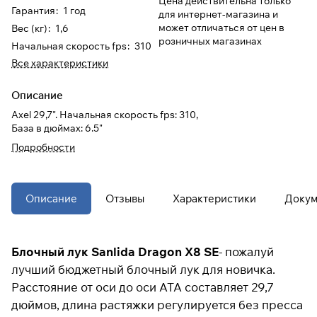
Цена действительна только
Гарантия
:
1 год
для интернет-магазина и
может отличаться от цен в
Вес (кг)
:
1,6
розничных магазинах
Начальная скорость fps
:
310
Подробнее
Все характеристики
об оплате Плайтом
Описание
Axel 29,7". Начальная скорость fps: 310,
База в дюймах: 6.5"
Остались вопросы?
25
8 800 302-02-51
Подробности
раз в 2
plait.ru
недели
Описание
Отзывы
Характеристики
Доку
Блочный лук Sanlida Dragon X8 SE
- пожалуй
лучший бюджетный блочный лук для новичка.
Расстояние от оси до оси ATA составляет 29,7
дюймов, длина растяжки регулируется без пресса