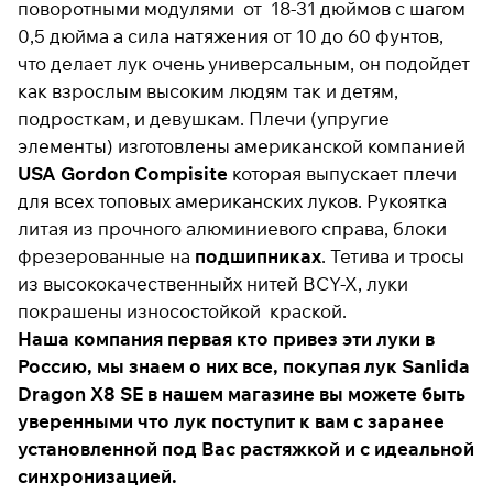
поворотными модулями от 18-31 дюймов с шагом
раз в 2 недели
0,5 дюйма а сила натяжения от 10 до 60 фунтов,
что делает лук очень универсальным, он подойдет
как взрослым высоким людям так и детям,
подросткам, и девушкам. Плечи (упругие
элементы) изготовлены американской компанией
USA Gordon Compisite
которая выпускает плечи
для всех топовых американских луков. Рукоятка
литая из прочного алюминиевого справа, блоки
фрезерованные на
подшипниках
. Тетива и тросы
из высококачественныйх нитей BCY-X, луки
покрашены износостойкой краской.
Наша компания первая кто привез эти луки в
Россию, мы знаем о них все, покупая лук Sanlida
Dragon X8 SE в нашем магазине вы можете быть
уверенными что лук поступит к вам с заранее
установленной под Вас растяжкой и с идеальной
синхронизацией.