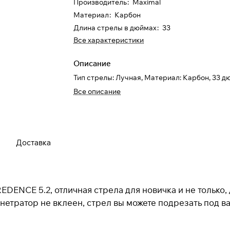
25
%
Производитель
:
Maximal
Материал
:
Карбон
Длина стрелы в дюймах
:
33
Все характеристики
Добавляйте товары
в корзину
Описание
Тип стрелы: Лучная, Материал: Карбон, 33 
При оформлении заказа
выберите метод оплаты
Все описание
ПЛАЙТ
Оплачивайте сегодня только
25
% картой любого
банка
Доставка
Получайте товар
выбранный способом
ENCE 5.2, отличная стрела для новичка и не только, д
нетратор не вклеен, стрел вы можете подрезать под в
Оставшиеся
75
% будут
списываться