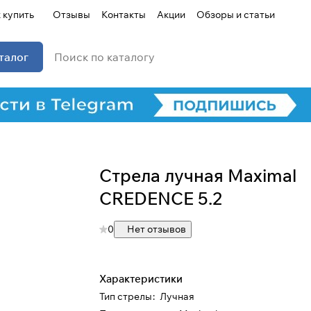
 купить
Отзывы
Контакты
Акции
Обзоры и статьи
талог
Стрела лучная Maximal
CREDENCE 5.2
Для клиентов всех банков
0
Нет отзывов
Разбейте
оплату на части
Характеристики
Тип стрелы
:
Лучная
Сегодня