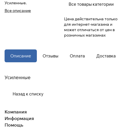
Усиленные.
Все товары категории
Все описание
При оформлении заказа
Цена действительна только
выберите метод оплаты
ПЛАЙТ
для интернет-магазина и
может отличаться от цен в
розничных магазинах
Оплачивайте сегодня только
25
%
картой любого банка
Описание
Отзывы
Оплата
Доставка
Получайте товар
выбранный способом
Усиленные
Оставшиеся
75
% будут
списываться
с вашей карты
Назад к списку
по
25
%
каждые 2 недели
* При оплате через
ПЛАЙТ
Компания
скидки по купонам не
Информация
применяются.
Помощь