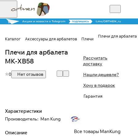
Плечи для арбалета
Каталог
Аксессуары для арбалетов
Плечи
Плечи для арбалета
Для клиентов всех банков
Рассчитать
МК-XB58
доставку
Разбейте
0
Нет отзывов
Нашли дешевле?
оплату на части
Хочу в подарок
Гарантия
Сегодня
25
%
Характеристики
Производитель
:
Man Kung
Добавляйте товары
Все товары ManKung
Описание
в корзину