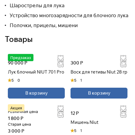
Шарострелы для лука
Устройство многозарядности для блочного лука
Полочки, прицелы, мишени
Товары
Предзаказ
90 000 Р
300 Р
Лук блочный NIUT 701 Pro
Воск для тетивы Niut 28 гр
5
0
5
1
В корзину
В корзину
Акция
Розничная цена
12 Р
1 800 Р
Мишень Niut
Старая цена
3 000 Р
5
1