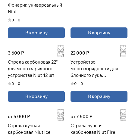
Фонарик универсальный
Niut
0
0
В корзину
В корзину
3 600 Р
22 000 Р
Стрела карбоновая 22"
Устройство
для многозарядного
многозорядности для
устройства Niut 12 шт
блочного лука
(многозорядный лук)
0
0
0
0
В корзину
В корзину
от 5 000 Р
от 7 500 Р
Стрела лучная
Стрела лучная
карбоновая Niut Ice
карбоновая Niut Fire