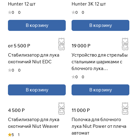
Hunter 12 шт
Hunter 3K 12 шт
0
0
0
0
В корзину
В корзину
от 5 500 Р
19 000 Р
Cтабилизатор для лука
Устройство для стрельбы
охотничий Niut EDC
стальными шариками с
блочного лука
0
0
(шарострел)
0
0
В корзину
В корзину
4 500 Р
11 000 Р
Cтабилизатор для лука
Полочка для блочного
охотничий Niut Weaver
лука Niut Power от плеча
автомат
5
1